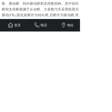
桥、驱动桥、转向驱动桥和支持桥四种。其中转向
桥和支持桥都属于从动桥。大多数汽车采用前置后
驱动(FR),因此前桥作为转向桥,后桥作为驱动桥;而
前置前驱动(FF)汽车则前桥成为转向驱动桥,后桥
首页
电话
地址
充当支持桥。
上一篇：
挂车悬挂和半挂车悬挂......
下一篇：
制动器与车桥之间的关......
86+159-2101-8514
1258563705@qq.com
利辛县工业园世纪大道东侧，高新路北侧
100号
版权所有 © 2025 安徽中皖乐利机械科技有限公司   