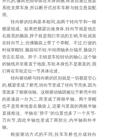
开式的,像两把雨伞插在车身两侧,再各自通过悬架
系统支撑车身,所以断开式挂车车桥与独立悬架配
用。
转向桥的结构基本相同,由两个转向节和一根
横梁组成。如果把横梁比做身体,转向节就是他左
右摇晃的脑袋,脖子就是我们常说的主销,车轮就装
在转向节上,仿佛脑袋上带了个草帽。不过,行驶的
时候草帽转,脑袋却不转,中间用轴承分隔开,脑袋只
管左右晃动。脖子-主销是车轮转动的轴心,这个轴
的轴线并非垂直于地面,车轮本身也不是垂直的,我
们将在车轮定位一节具体论述。
转向驱动桥与转向桥的区别就是一切都是空心
的,横梁变成了桥壳,转向节变成了转向节壳体,因为
里面多了根驱动轴。这根驱动轴因被位于桥壳中间
的差速器一分为二,而变成了两根半轴。两个草帽
也不是简单地套在脑袋上,还要与里面的两根半轴
直接相连。半轴在"脖子"的位置也多了一个关节-
万向节,因此半轴也变成了两部分,内半轴和外半
轴。
根据驱动方式的不同,挂车车桥也分成转向